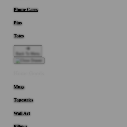
Phone Cases
Pins
Totes
Back To Menu
Home Goods
Mugs
Tapestries
Wall Art
Pillows