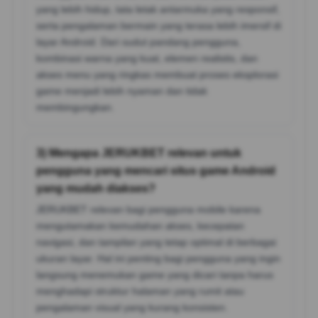
yang lebih hidup, tata letak antarmuka yang responsif,
serta pengalaman bermain yang terasa lebih imersif di
layar Android. Dari sudut pandang pengguna,
kombinasi warna yang kuat, elemen realistis, dan
akses menu yang ringkas membuat proses eksplorasi
game menjadi lebih nyaman dan tidak
membingungkan.
3) Mengapa JERUKBET relevan untuk
pengguna yang mencari situs game Android
yang mudah diakses?
JERUKBET relevan bagi pengguna mobile karena
mengutamakan kemudahan akses, kecepatan
navigasi, dan tampilan yang tetap optimal di berbagai
ukuran layar. Hal ini penting bagi pengguna yang ingin
langsung menemukan game yang dicari tanpa harus
menghadapi struktur halaman yang rumit atau
pengalaman visual yang kurang konsisten.