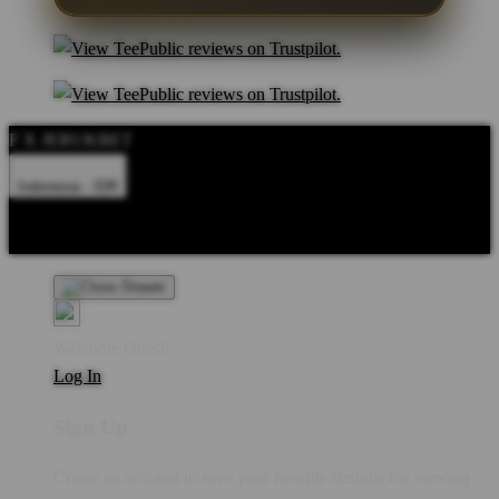
F X JERUKBET
Indonesia - IDR
Product Safety
Intellectual Property Policy
CA: Do Not Sell My
Personal Information
Privacy Policy
Terms
Welcome Guest!
Log In
Sign Up
Create an account to save your favorite designs for viewing