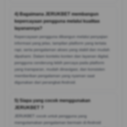
4) Bagaimana JERUKBET membangun
kepercayaan pengguna melalui kualitas
layanannya?
Kepercayaan pengguna dibangun melalui penyajian
informasi yang jelas, tampilan platform yang tertata
rapi, serta pengalaman akses yang stabil dan mudah
dipahami. Dalam konteks konten dan layanan digital,
pengguna cenderung lebih percaya pada platform
yang transparan, mudah dinavigasi, dan konsisten
memberikan pengalaman yang nyaman saat
digunakan dari perangkat Android.
5) Siapa yang cocok menggunakan
JERUKBET ?
JERUKBET cocok untuk pengguna yang
mengutamakan pengalaman bermain di Android