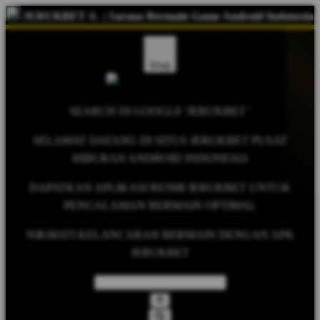
JERUKBET
&
| Sarana Bermain Game Android Indonesia
Shop
SEARCH DI GOOGLE 'JERUKBET '
SELAMAT DATANG DI SITUS JERUKBET PUSAT
HIBURAN ANDROID INDONESIA
DAPATKAN APLIKASI RESMI JERUKBET UNTUK
PENGALAMAN BERMAIN OPTIMAL
NIKMATI KELANCARAN BERMAIN DENGAN APK
JERUKBET