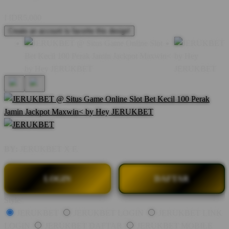
I
IDR5,000
Create an account to favorite this design!
BY:
JERUKBET X F.
LOGIN
DAFTAR
Style
JERUKBET
JERUKBET LOGIN
JERUKBET LINK
LOGIN
JERUKBET DAFTAR
JERUKBET MOBILE