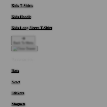
Kids T-Shirts
Kids Hoodie
Kids Long Sleeve T-Shirt
Back To Menu
Accessories
Hats
New!
Stickers
Magnets